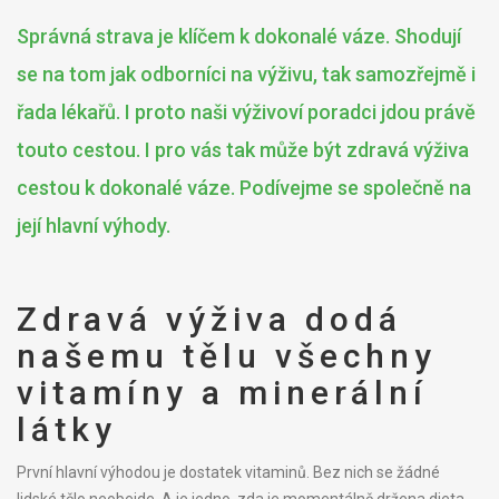
Správná strava je klíčem k dokonalé váze. Shodují
se na tom jak odborníci na výživu, tak samozřejmě i
řada lékařů. I proto naši výživoví poradci jdou právě
touto cestou. I pro vás tak může být zdravá výživa
cestou k dokonalé váze. Podívejme se společně na
její hlavní výhody.
Zdravá výživa dodá
našemu tělu všechny
vitamíny a minerální
látky
První hlavní výhodou je dostatek vitaminů. Bez nich se žádné
lidské tělo neobejde. A je jedno, zda je momentálně držena dieta,