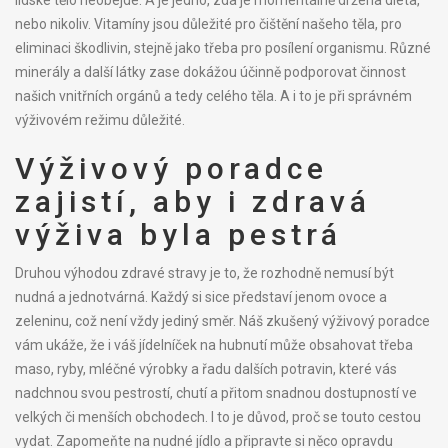
nebo nikoliv. Vitamíny jsou důležité pro čištění našeho těla, pro
eliminaci škodlivin, stejně jako třeba pro posílení organismu. Různé
minerály a další látky zase dokážou účinně podporovat činnost
našich vnitřních orgánů a tedy celého těla. A i to je při správném
výživovém režimu důležité.
Výživový poradce
zajistí, aby i zdravá
výživa byla pestrá
Druhou výhodou zdravé stravy je to, že rozhodně nemusí být
nudná a jednotvárná. Každý si sice představí jenom ovoce a
zeleninu, což není vždy jediný směr. Náš zkušený výživový poradce
vám ukáže, že i váš jídelníček na hubnutí může obsahovat třeba
maso, ryby, mléčné výrobky a řadu dalších potravin, které vás
nadchnou svou pestrostí, chutí a přitom snadnou dostupností ve
velkých či menších obchodech. I to je důvod, proč se touto cestou
vydat. Zapomeňte na nudné jídlo a připravte si něco opravdu